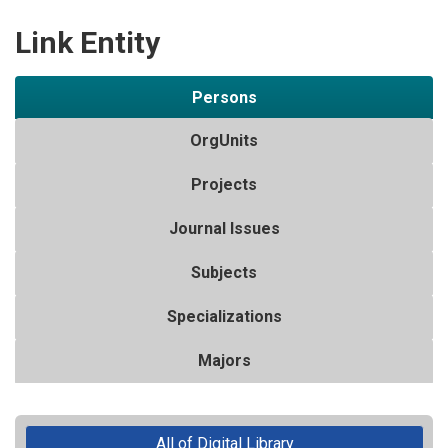
Link Entity
Persons
OrgUnits
Projects
Journal Issues
Subjects
Specializations
Majors
All of Digital Library