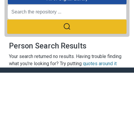
Person Search Results
Your search returned no results. Having trouble finding
what you're looking for? Try putting
quotes around it
ACADEMY OF FINANCE LIBRARY
Add:
No. 58, Le Van Hien St., Duc Thang Wrd., Bac Tu Liem
Dist., Hanoi
Tel:
0438385507
Extension:
610 +
Website:
https://hvtc.edu.vn/thuvien