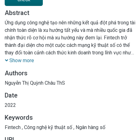
Abstract
Ứng dụng công nghệ tạo nên những kết quả đột phá trong tài
chính toàn diện là xu hướng tất yếu và mà nhiều quốc gia đã
nhận thức rõ cơ hội mà xu hướng này đem lại. Fintech trở
thành đại diện cho một cuộc cách mạng kỹ thuật số có thể
thay đổi toàn cảnh cách thức kinh doanh trong lĩnh vực như
thanh toán, dịch vụ tài chính ngân hàng. Và hiện nay lĩnh vực
Show more
Fintech đang ngày càng nổi lên như một đối thủ cạnh tranh
Authors
và có vai trò nhất định tác động đến thị trường tài chính ngân
hàng
Nguyễn Thị Quỳnh Châu ThS
Date
2022
Keywords
Fintech
,
Công nghệ kỹ thuật số
,
Ngân hàng số
URL