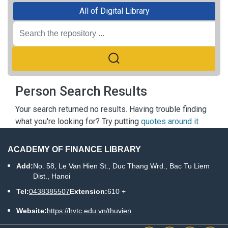
All of Digital Library
Person Search Results
Your search returned no results. Having trouble finding
what you're looking for? Try putting
quotes around it
ACADEMY OF FINANCE LIBRARY
Add:
No. 58, Le Van Hien St., Duc Thang Wrd., Bac Tu Liem
Dist., Hanoi
Tel:
0438385507
Extension:
610 +
Website:
https://hvtc.edu.vn/thuvien