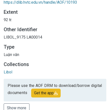
https://dlib.hvtc.edu.vn/handle/AOF/10193
Extent
92 tr.
Other Identifier
LIBOL_9175
LA00014
Type
Luận văn
Collections
Libol
Please use the AOF DRM to download/borrow digital
documents
Get the app
Show more