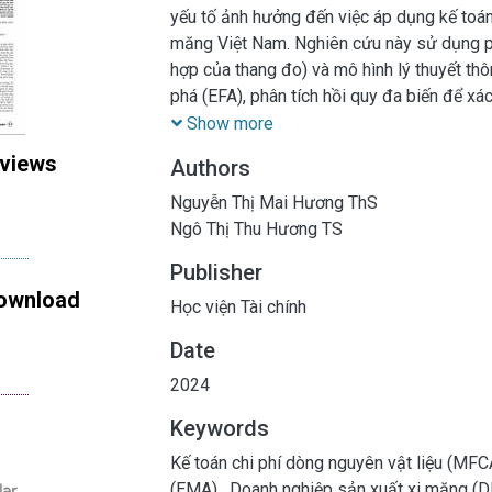
yếu tố ảnh hưởng đến việc áp dụng kế toán
măng Việt Nam. Nghiên cứu này sử dụng p
hợp của thang đo) và mô hình lý thuyết thô
phá (EFA), phân tích hồi quy đa biến để x
kế toán chi phí dòng nguyên vật liệu tại c
Show more
đa biến cho thấy tất cả các yếu tố: (1) Văn
 views
Authors
doanh, (4) Chi phí tổ chức Kế toán quản t
nghiên cứu đều có tác động đến việc áp dụ
Nguyễn Thị Mai Hương ThS
sản xuất xi măng Việt Nam. Yếu tố Văn bản
Ngô Thị Thu Hương TS
tác động mạnh nhất đến mức độ vận dụng K
Publisher
xuất xi măng Việt Nam.
ownload
Học viện Tài chính
Date
2024
Keywords
Kế toán chi phí dòng nguyên vật liệu (MF
(EMA)
,
Doanh nghiệp sản xuất xi măng (