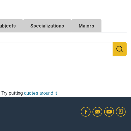
ubjects
Specializations
Majors
? Try putting
quotes around it