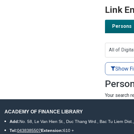
Link En
Persons
All of Digita
Show Fi
Person
Your search re
ACADEMY OF FINANCE LIBRARY
Add:
No. 58, Le Van Hien St., Duc Thang Wrd., Bac Tu Liem Dist.
Tel:
0438385507
Extension:
610 +