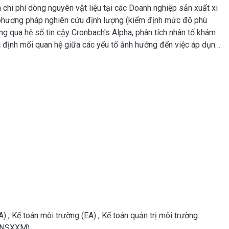
 chi phí dòng nguyên vật liệu tại các Doanh nghiệp sản xuất xi
hương pháp nghiên cứu định lượng (kiểm định mức độ phù
ng qua hệ số tin cậy Cronbach's Alpha, phân tích nhân tố khám
ác định mối quan hệ giữa các yếu tố ảnh hưởng đến việc áp dụng
ác Doanh nghiệp sản xuất xi măng Việt Nam. Phân tích hồi quy
 bản pháp luật, (2) Công nghệ thông tin, (3) Chiến lược kinh
rị ứng dụng MFCA và (5) Hệ thống thông tin kế toán đưa vào
ng kế toán chi phí dòng nguyên vật liệu tại các doanh nghiệp
 pháp luật và Chiến lược kinh doanh và môi trường là hai yếu tố
ế toán chi phí dòng nguyên vật liệu tại các doanh nghiệp sản
CA)
,
Kế toán môi trường (EA)
,
Kế toán quản trị môi trường
DNSXXM).