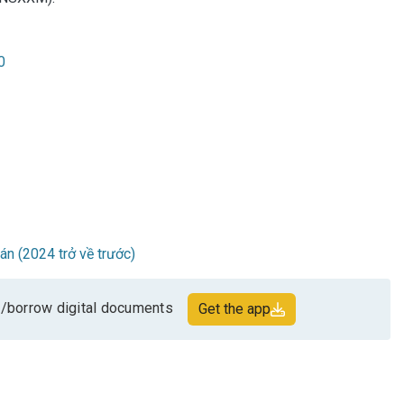
0
oán (2024 trở về trước)
/borrow digital documents
Get the app