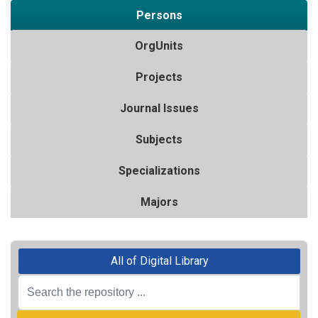
Persons
OrgUnits
Projects
Journal Issues
Subjects
Specializations
Majors
All of Digital Library