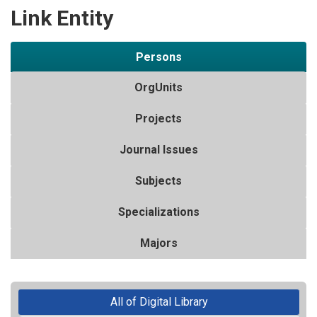
Link Entity
Persons
OrgUnits
Projects
Journal Issues
Subjects
Specializations
Majors
All of Digital Library