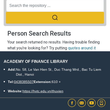
Person Search Results
Your search returned no results. Having trouble finding
what you're looking for? Try putting
quotes around it
ACADEMY OF FINANCE LIBRARY
Add:
No. 58, Le Van Hien St., Duc Thang Wrd., Bac Tu Liem
Dist., Hanoi
Tel:
0438385507
Extension:
610 +
Website:
https://hvtc.edu.vn/thuvien