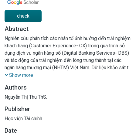
check
Abstract
Nghiên cứu phân tích các nhân tố ảnh hưởng đến trải nghiệm
khách hàng (Customer Experience- CX) trong quá trình sử
dụng dịch vụ ngân hàng số (Digital Banking Services- DBS)
và tác động của trải nghiệm đến lòng trung thành tại các
ngân hàng thương mại (NHTM) Việt Nam. Dữ liệu khảo sát từ
368 khách hàng, được phân tích bằng Cronbach's Alpha,
Show more
phân tích nhân tố khám phá (EFA) và hồi quy tuyến tính. Kết
Authors
quả cho thấy chất lượng dịch vụ, khả năng tiếp cận, hình ảnh
thương hiệu, độ tin cậy và sản phẩm dịch vụ đều tác động
Nguyễn Thị Thu ThS.
tích cực đến CX, trong đó chất lượng dịch vụ có mức ảnh
Publisher
hưởng lớn nhất. Đồng thời, CX có tác động tích cực và có ý
nghĩa thống kê đến lòng trung thành của khách hàng.
Học viện Tài chính
Date