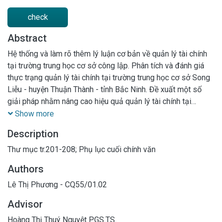
check
Abstract
Hệ thống và làm rõ thêm lý luận cơ bản về quản lý tài chính
tại trường trung học cơ sở công lập. Phân tích và đánh giá
thực trạng quản lý tài chính tại trường trung học cơ sở Song
Liễu - huyện Thuận Thành - tỉnh Bắc Ninh. Đề xuất một số
giải pháp nhằm nâng cao hiệu quả quản lý tài chính tại
trường trung học cơ sở Song Liễu - huyện Thuận Thành - tỉnh
Show more
Bắc Ninh.
Description
Thư mục tr.201-208; Phụ lục cuối chính văn
Authors
Lê Thị Phương - CQ55/01.02
Advisor
Hoàng Thị Thuý Nguyệt PGS.TS.