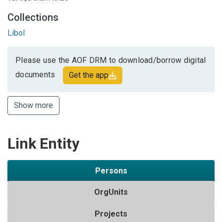
Collections
Libol
Please use the AOF DRM to download/borrow digital
documents
Get the app
Show more
Link Entity
Persons
OrgUnits
Projects