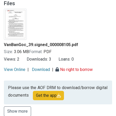
Files
VanBanGoc_39.signed_000008105.pdf
Size:
3.06 MB
Format:
PDF
Views:
2
Downloads:
3
Loans:
0
View Online
|
Download
|
No right to borrow
Please use the AOF DRM to download/borrow digital
documents
Get the app
Show more