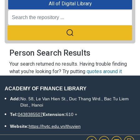
All of Digital Library
Person Search Results
Your search returned no results. Having trouble finding
what you're looking for? Try putting
quotes around it
ACADEMY OF FINANCE LIBRARY
Add:
No. 58, Le Van Hien St., Duc Thang Wrd., Bac Tu Liem
Dist., Hanoi
Tel:
0438385507
Extension:
610 +
Website:
https://hvtc.edu.vn/thuvien