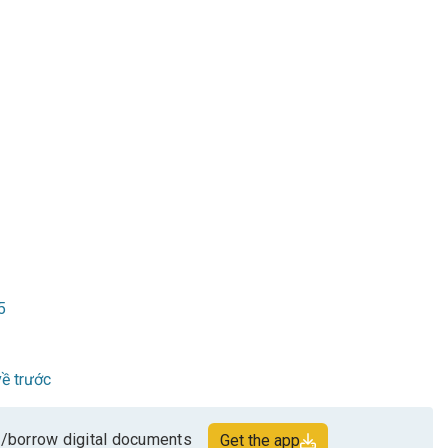
5
ề trước
/borrow digital documents
Get the app