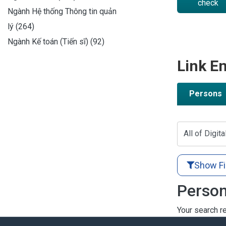
check
Ngành Hệ thống Thông tin quản
lý (264)
Ngành Kế toán (Tiến sĩ) (92)
Link En
Persons
All of Digita
Show Fi
Person
Your search re