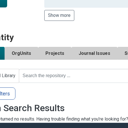
Show more
tity
OrgUnits
Projects
Journal Issues
S
l Library
lters
 Search Results
turned no results. Having trouble finding what you're looking for