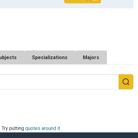
ubjects
Specializations
Majors
? Try putting
quotes around it