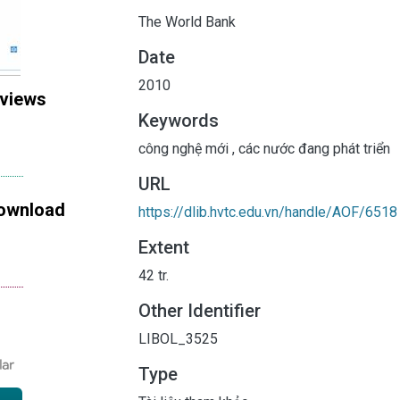
The World Bank
Date
2010
 views
Keywords
công nghệ mới
,
các nước đang phát triển
URL
ownload
https://dlib.hvtc.edu.vn/handle/AOF/6518
Extent
42 tr.
Other Identifier
LIBOL_3525
Type