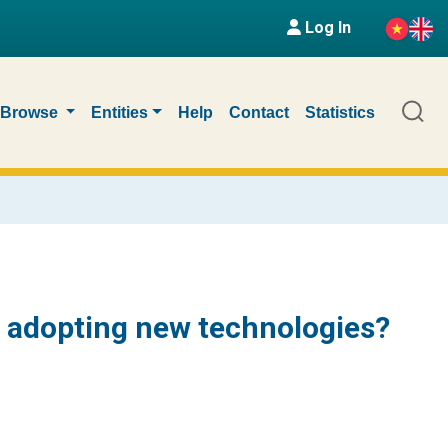
Log In
Browse
Entities
Help
Contact
Statistics
n adopting new technologies?