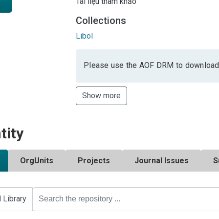
Tài liệu tham khảo
Collections
Libol
Please use the AOF DRM to download
Show more
tity
OrgUnits
Projects
Journal Issues
S
l Library