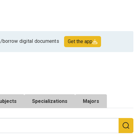
/borrow digital documents
Get the app
ubjects
Specializations
Majors