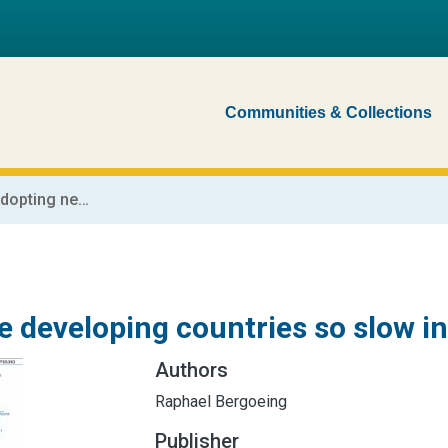
Communities & Collections
Why are developing countries so slow in adopting new technologies?
e developing countries so slow i
Authors
Raphael Bergoeing
Publisher