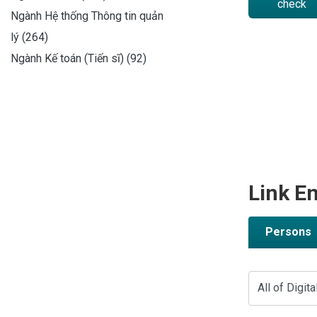
check
Ngành Hệ thống Thông tin quản
lý (264)
Ngành Kế toán (Tiến sĩ) (92)
Link En
Persons
All of Digita