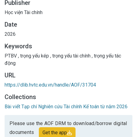
Publisher
góp vào tài liệu học thuật về trọng yếu kép, đồng thời đề
xuất các khuyến nghị giúp doanh nghiệp Việt Nam chủ động
Học viện Tài chính
thích ứng với các rào cản khi tiếp cận thị trường EU.
Date
2026
Keywords
PTBV
,
trọng yếu kép
,
trọng yếu tài chính
,
trọng yếu tác
động
URL
https://dlib.hvtc.edu.vn/handle/AOF/31704
Collections
Bài viết Tạp chí Nghiên cứu Tài chính Kế toán từ năm 2026
Please use the AOF DRM to download/borrow digital
documents
Get the app