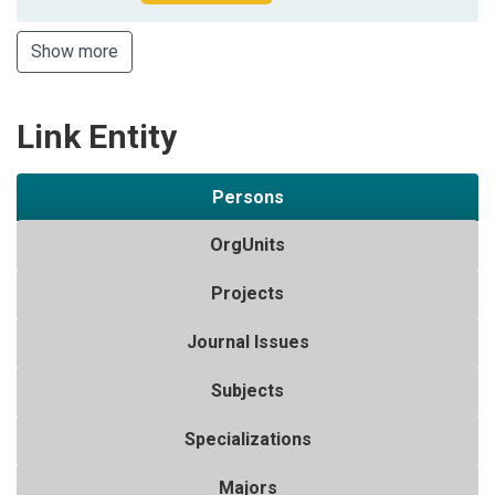
Show more
Link Entity
Persons
OrgUnits
Projects
Journal Issues
Subjects
Specializations
Majors