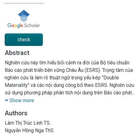
check
Abstract
Nghiên cứu này tìm hiểu bối cảnh ra đời của Bộ tiêu chuẩn
Báo cáo phát triển bền vững Châu Âu (ESRS). Trọng tâm của
nghiên cứu là làm rõ thuật ngữ trọng yếu kép "Double
Materiality" và các nội dung công bố theo ESRS. Nghiên cứu
sử dụng phương pháp phân tích nội dung trên Báo cáo phát
triển bền vững (PTBV) năm 2024 của Tập đoàn Shell để
Show more
đánh giá mức độ tuân thủ thủ thực tế. Kết quả cho thấy Shell
Authors
đáp ứng tốt các yêu cầu của ESRS về phân tích bối cảnh và
tích hợp chủ đề trọng yếu vào chiến lược. Tuy nhiên, việc
Lâm Thị Trúc Linh TS.
định lượng tác động xã hội và chi tiết hóa đánh giá trọng yếu
Nguyễn Hồng Nga ThS.
tài chính vẫn còn những hạn chế nhất định. Nghiên cứu đóng