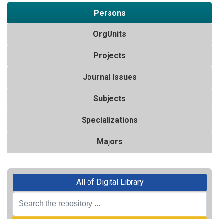
Persons
OrgUnits
Projects
Journal Issues
Subjects
Specializations
Majors
All of Digital Library