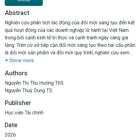
Abstract
Nghiên cứu phân tích tác động của đổi mới sáng tạo đến kết
quả hoạt động của các doanh nghiệp lữ hành tại Việt Nam
trong bối cảnh kinh tế tri thức và cạnh tranh ngày càng gia
tăng. Trên cơ sở tiếp cận đổi mới sáng tạo theo hai cấu phần
là đổi mới sản phẩm và đồi mới quy trình, nghiên cứu xem
xét ảnh hưởng của các yếu tố này đến kết quả tài chính và
Show more
phi tài chính của doanh nghiệp. Dữ liệu khảo sát từ 357
Authors
doanh nghiệp lữ hành được phân tích bằng mô hình PLS-
SEM nhằm cung cấp bằng chứng thực nghiệm đáng tin cậy.
Nguyễn Thị Thu Hường ThS.
Kết quả nghiên cứu khẳng định vai trò then chốt của đổi mới
Nguyễn Thuỳ Dung TS.
sáng tạo trong việc nâng cao hiệu quả hoạt động và năng
Publisher
lực cạnh tranh của doanh nghiệp lữ hành. Qua đó, bài viết
đóng góp cả về mặt lý luận khi bổ sung bằng chứng thực
Học viện Tài chính
nghiệm cho nghiên cứu đồi mới trong lĩnh vực dịch vụ, lẫn về
Date
mặt thực tiễn khi gọi mở các hàm ý quản trị và định hướng
2026
chính sách phù hợp với bối cảnh ngành lữ hành Việt Nam hiện