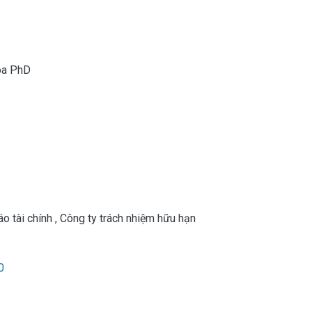
oa PhD
o tài chính
,
Công ty trách nhiệm hữu hạn
0