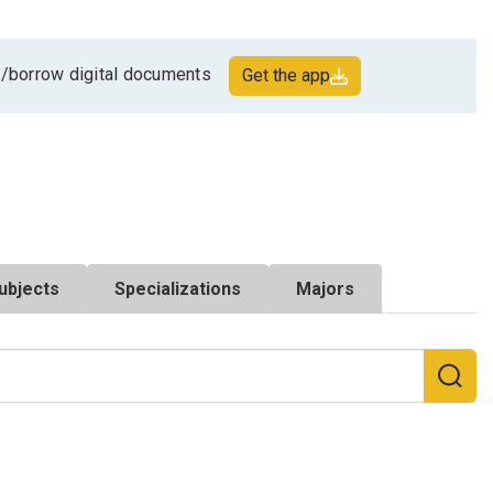
/borrow digital documents
Get the app
ubjects
Specializations
Majors