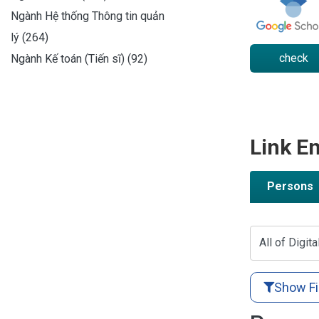
Ngành Hệ thống Thông tin quản
lý (264)
check
Ngành Kế toán (Tiến sĩ) (92)
Link En
Persons
All of Digita
Show Fi