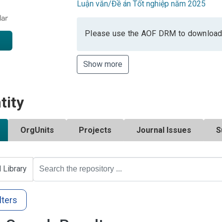
Luận văn/Đề án Tốt nghiệp năm 2025
Please use the AOF DRM to download
Show more
tity
OrgUnits
Projects
Journal Issues
S
l Library
lters