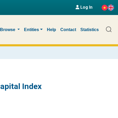
Log In
Browse
Entities
Help
Contact
Statistics
pital Index