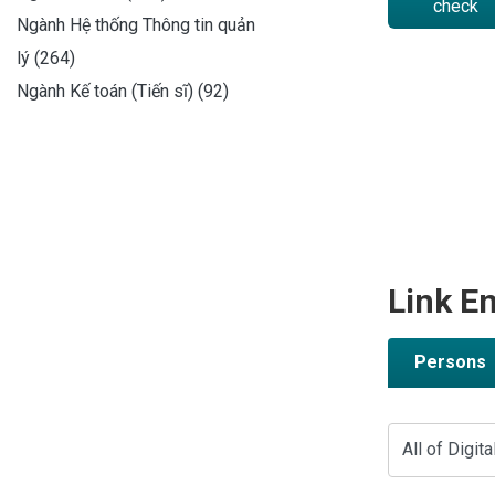
check
Ngành Hệ thống Thông tin quản
lý (264)
Ngành Kế toán (Tiến sĩ) (92)
Link En
Persons
All of Digita