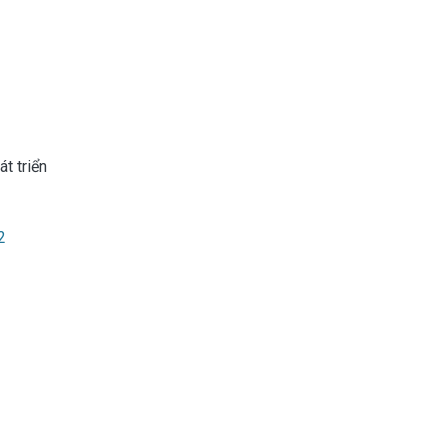
t triển
2