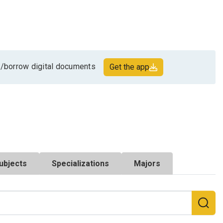
/borrow digital documents
Get the app
ubjects
Specializations
Majors