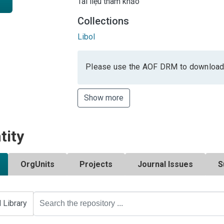
Tài liệu tham khảo
Collections
Libol
Please use the AOF DRM to download
Show more
tity
OrgUnits
Projects
Journal Issues
S
l Library