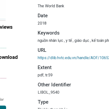
The World Bank
Date
2018
 views
Keywords
nguồn nhân lực
,
y tế
,
giáo dục
,
kế toán phá
URL
ownload
https://dlib.hvtc.edu.vn/handle/AOF/1065
Extent
pdf; tr.59
Other Identifier
LIBOL_9540
Type