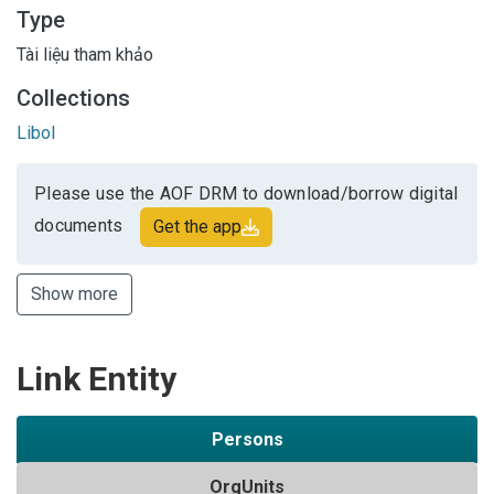
Type
Tài liệu tham khảo
Collections
Libol
Please use the AOF DRM to download/borrow digital
documents
Get the app
Show more
Link Entity
Persons
OrgUnits