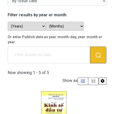
Filter results by year or month:
Browsing Học phần Kinh tế đ
Or enter Publish date as year-month-day, year-month or
year:
Now showing
1 - 5 of 5
Show as