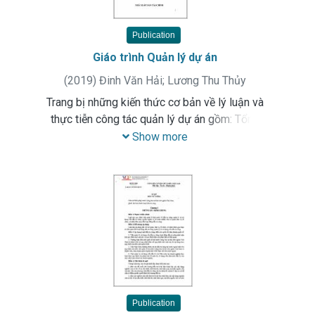
Publication
Giáo trình Quản lý dự án
(
2019
)
Đinh Văn Hải
;
Lương Thu Thủy
Trang bị những kiến thức cơ bản về lý luận và
thực tiễn công tác quản lý dự án gồm: Tổng
quan về dự án và quản lý dự án; các phương
Show more
pháp lập và lựa chọn dự án; mô hình tổ chức và
lập kế hoạch dự án; quản lý thời gian và tiến độ
thực hiện dự án; phân phối các nguồn lực, quản
lý chi phí, chất lượng dự án...
Publication