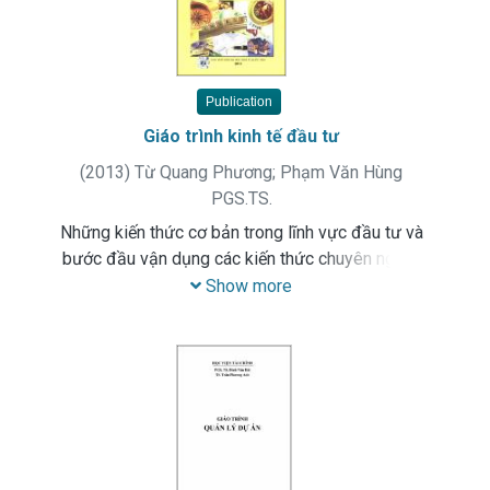
Publication
Giáo trình kinh tế đầu tư
(
2013
)
Từ Quang Phương
;
Phạm Văn Hùng
PGS.TS.
Những kiến thức cơ bản trong lĩnh vực đầu tư và
bước đầu vận dụng các kiến thức chuyên ngành
trong phân tích, đánh giá và thực hiện hoạt động
Show more
đầu tư ở tầm vĩ mô và vi mô.