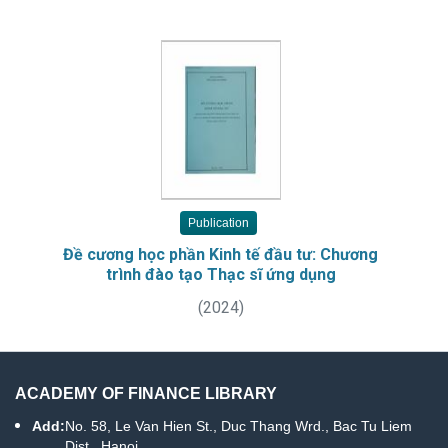
đầu tư tại Việt Nam, hoạt động đầu tư ra nước
ngoài, quản lý nhà nước về đầu tư và các điều
khoản thi hành
Publication
Đề cương học phần Kinh tế đầu tư: Chương
trình đào tạo Thạc sĩ ứng dụng
(
2024
)
ACADEMY OF FINANCE LIBRARY
Add:
No. 58, Le Van Hien St., Duc Thang Wrd., Bac Tu Liem
Dist., Hanoi