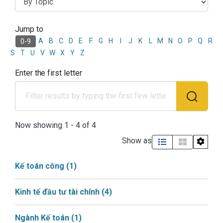
Jump to
Browsing Học phần Kinh tế đ
A
B
C
D
E
F
G
H
I
J
K
L
M
N
O
P
Q
R
0-9
S
T
U
V
W
X
Y
Z
Enter the first letter
Now showing
1 - 4 of 4
Show as
Kế toán công
(1)
Kinh tế đầu tư tài chính
(4)
Ngành Kế toán
(1)