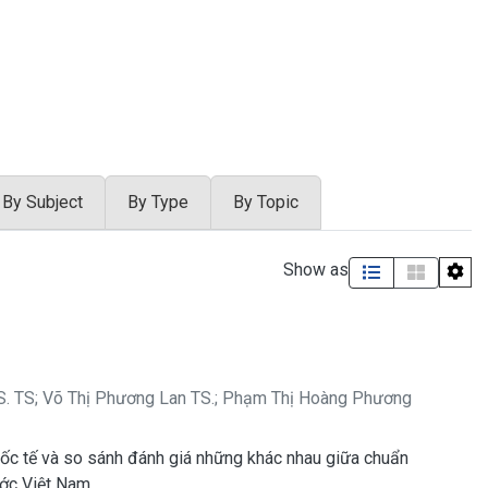
By Subject
By Type
By Topic
Show as
. TS
;
Võ Thị Phương Lan TS.
;
Phạm Thị Hoàng Phương
ốc tế và so sánh đánh giá những khác nhau giữa chuẩn
ớc Việt Nam.