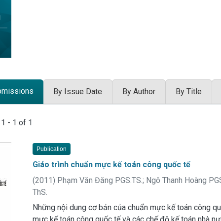
bmissions
By Issue Date
By Author
By Title
 Submissions
g
1 - 1 of 1
Publication
Giáo trình chuẩn mực kế toán công quốc tế
(
2011
)
Phạm Văn Đăng PGS.TS.
;
Ngô Thanh Hoàng PGS
ThS.
Những nội dung cơ bản của chuẩn mực kế toán công qu
mực kế toán công quốc tế và các chế độ kế toán nhà nư