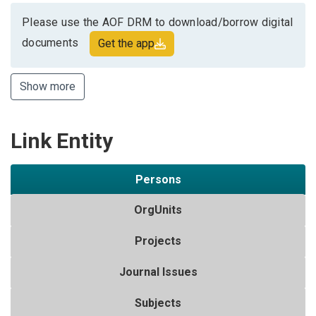
Please use the AOF DRM to download/borrow digital
documents
Get the app
Show more
Link Entity
Persons
OrgUnits
Projects
Journal Issues
Subjects