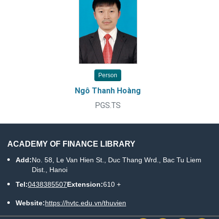
Person
Ngô Thanh Hoàng
PGS.TS
ACADEMY OF FINANCE LIBRARY
Add:
No. 58, Le Van Hien St., Duc Thang Wrd., Bac Tu Liem
Dist., Hanoi
Tel:
0438385507
Extension:
610 +
Website:
https://hvtc.edu.vn/thuvien