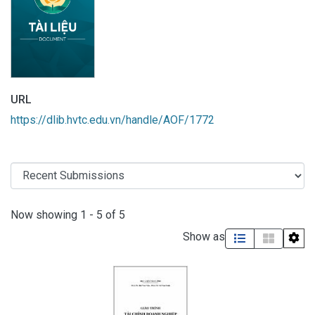
URL
https://dlib.hvtc.edu.vn/handle/AOF/1772
Recent Submissions
Now showing
1 - 5 of 5
Show as