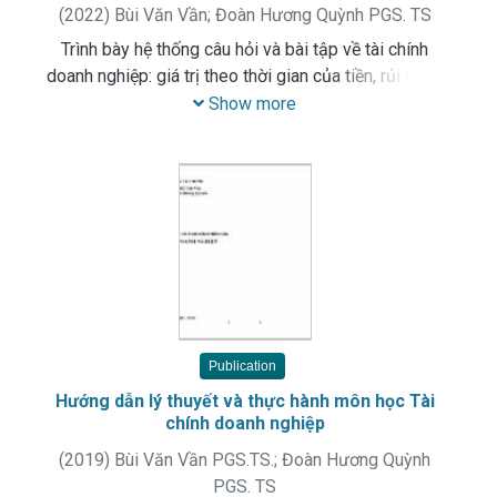
(
2022
)
Bùi Văn Vần
;
Đoàn Hương Quỳnh PGS. TS
Trình bày hệ thống câu hỏi và bài tập về tài chính
doanh nghiệp: giá trị theo thời gian của tiền, rủi ro và
tỷ suất sinh lời, báo cáo tài chính và các hệ số tài
Show more
chính, công cụ phòng ngừa rủi ro trong hoạt động tài
chính, dự án đầu tư và dòng tiền của dự án đầu tư...
Publication
Hướng dẫn lý thuyết và thực hành môn học Tài
chính doanh nghiệp
(
2019
)
Bùi Văn Vần PGS.TS.
;
Đoàn Hương Quỳnh
PGS. TS