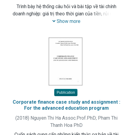
Trình bày hệ thống câu hỏi và bài tập về tài chính
doanh nghiệp: giá trị theo thời gian của tiền, rủi ro và
tỷ suất sinh lời, báo cáo tài chính và các hệ số tài
Show more
chính, công cụ phòng ngừa rủi ro trong hoạt động tài
chính, dự án đầu tư và dòng tiền của dự án đầu tư...
Publication
Corporate finance case study and assignment :
For the advanced education program
(
2018
)
Nguyen Thi Ha Assoc.Prof.PhD
;
Pham Thi
Thanh Hoa PhD
Cuốn sách cung cấp những kiến thức cơ bản về tài