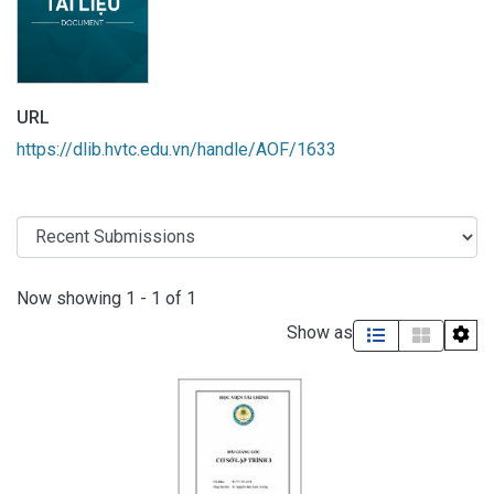
URL
https://dlib.hvtc.edu.vn/handle/AOF/1633
Recent Submissions
Now showing
1 - 1 of 1
Show as