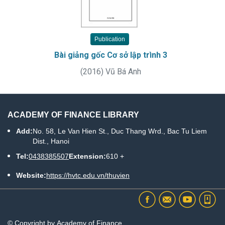
Publication
Bài giảng gốc Cơ sở lập trình 3
(
2016
)
Vũ Bá Anh
ACADEMY OF FINANCE LIBRARY
Add:
No. 58, Le Van Hien St., Duc Thang Wrd., Bac Tu Liem
Dist., Hanoi
Tel:
0438385507
Extension:
610 +
Website:
https://hvtc.edu.vn/thuvien
© Copyright by Academy of Finance