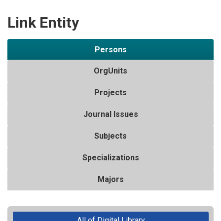
Link Entity
Persons
OrgUnits
Projects
Journal Issues
Subjects
Specializations
Majors
All of Digital Library