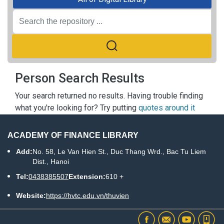
Person Search Results
Your search returned no results. Having trouble finding
what you're looking for? Try putting
quotes around it
ACADEMY OF FINANCE LIBRARY
Add:
No. 58, Le Van Hien St., Duc Thang Wrd., Bac Tu Liem
Dist., Hanoi
Tel:
0438385507
Extension:
610 +
Website:
https://hvtc.edu.vn/thuvien