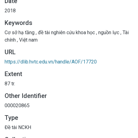
Date
2018
Keywords
Cơ sở hạ tầng
,
đề tài nghiên cứu khoa học
,
nguồn lực
,
Tài
chính
,
Việt nam
URL
https://dlib.hvtc.edu.vn/handle/AOF/17720
Extent
87 tr.
Other Identifier
000020865
Type
Đề tài NCKH