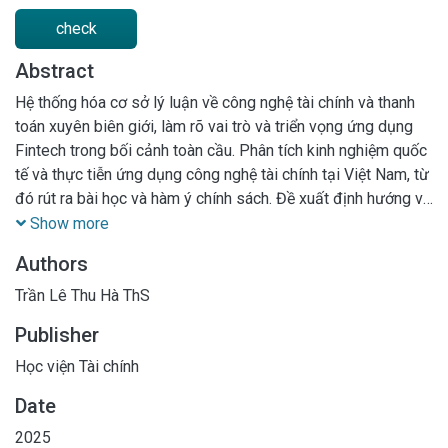
check
Abstract
Hệ thống hóa cơ sở lý luận về công nghệ tài chính và thanh
toán xuyên biên giới, làm rõ vai trò và triển vọng ứng dụng
Fintech trong bối cảnh toàn cầu. Phân tích kinh nghiệm quốc
tế và thực tiễn ứng dụng công nghệ tài chính tại Việt Nam, từ
đó rút ra bài học và hàm ý chính sách. Đề xuất định hướng và
khuyến nghị chính sách cho Việt Nam nhằm thúc đẩy ứng
Show more
dụng công nghệ tài chính trong thanh toán xuyên biên giới..
Authors
Trần Lê Thu Hà ThS
Publisher
Học viện Tài chính
Date
2025