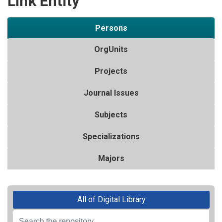
Link Entity
Persons
OrgUnits
Projects
Journal Issues
Subjects
Specializations
Majors
All of Digital Library