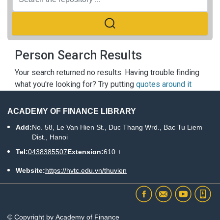
Person Search Results
Your search returned no results. Having trouble finding
what you're looking for? Try putting
quotes around it
ACADEMY OF FINANCE LIBRARY
Add:
No. 58, Le Van Hien St., Duc Thang Wrd., Bac Tu Liem
Dist., Hanoi
Tel:
0438385507
Extension:
610 +
Website:
https://hvtc.edu.vn/thuvien
© Copyright by Academy of Finance