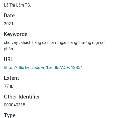
Lã Thị Lâm TS.
Date
2021
Keywords
cho vay
,
khách hàng cá nhân
,
ngân hàng thương mại cổ
phần
URL
https://dlib.hvtc.edu.vn/handle/AOF/13854
Extent
77 tr.
Other Identifier
000040235
Type