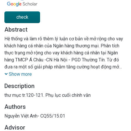
check
Abstract
Hệ thống và làm rõ thêm lý luận cơ bản về mở rộng cho vay
khách hàng cá nhân của Ngân hàng thương mại. Phân tích
thực trạng mở rộng cho vay khách hàng cá nhân tại Ngân
hàng TMCP Á Châu -CN Hà Nội - PGD Thường Tín. Từ đó
đưa ra một số giải pháp nhằm tăng cường hoạt động mở
rộng cho vay khách hàng cá nhân Ngân hàng TMCP Á Châu -
Show more
CN Hà Nội - PGD Thường Tín trong thời gian tới
Description
thư mục tr.120-121. Phụ lục cuối chính văn
Authors
Nguyễn Việt Anh- CQ55/15.01
Advisor