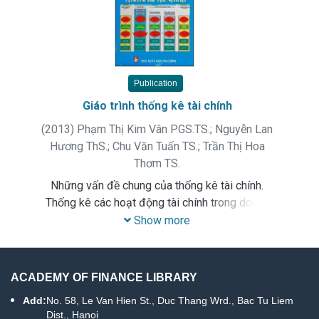
Publication
Giáo trình thống kê tài chính
(
2013
)
Phạm Thị Kim Vân PGS.TS.
;
Nguyễn Lan
Hương ThS.
;
Chu Văn Tuấn TS.
;
Trần Thị Hoa
Thơm TS.
Những vấn đề chung của thống kê tài chính.
Thống kê các hoạt động tài chính trong doanh
nghiệp, bảo hiểm, ngân hàng, thị trường chứng
Show more
khoán, ngân sách nhà nước.
ACADEMY OF FINANCE LIBRARY
Add:
No. 58, Le Van Hien St., Duc Thang Wrd., Bac Tu Liem
Dist., Hanoi