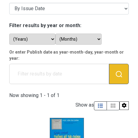
Filter results by year or month:
Browsing Học phần Thống kê 
Or enter Publish date as year-month-day, year-month or
year:
Now showing
1 - 1 of 1
Show as