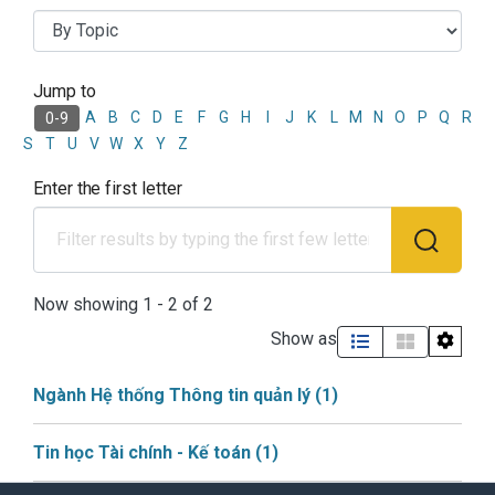
Jump to
Browsing Học phần Thống kê 
A
B
C
D
E
F
G
H
I
J
K
L
M
N
O
P
Q
R
0-9
S
T
U
V
W
X
Y
Z
Enter the first letter
Now showing
1 - 2 of 2
Show as
Ngành Hệ thống Thông tin quản lý
(1)
Tin học Tài chính - Kế toán
(1)